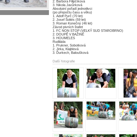
2. Barbora Filipčíková
3. Nikola Javůrková
Absolutní pořadí jednotlivci
(po přepočtu času a věku)
1. Adolf Purč (70 let)
2. Josef Šoltés (59 let)
3. Roman Konečný (46 let)
Závod pivních štafet
1. FC NON STOP (VELKÝ SUD STAROBRNO)
2. DOUPĚ V BAŽINĚ
3. HOUMELES
Rudliáda
1. Prukner, Sobotková
2. Jirka, Klajblová
3. Ďurkech, Baloušková
Další fotografie