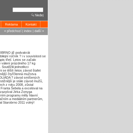
Reklama
Kontakt
« předchozí
|
index
|
další »
OBRNO již podvakrát
lejní ročník ? i v souvislosti se
pis třetí. Letos se začalo
e válení prázdného 17 kg
outěžili jednotlivci
se těšil i letos závod štafet
ůznější čtyřčlenná mužstva
 RUDLIÁDA ? závod smíšených
žnější je stále závod mužů,
kech z roku 2008, zůstal
Franta Šebela a exceloval na
 zazpíval Jirka Zonyga
rním programu měly hlavní
začním a mediálním partnerům,
al Starobrno 2011 volný!