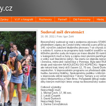
Zprávy
V.I.P. o fotografii
Rozhovory
Partneři
Old Fotonoviny
Hledej
Sudoval měl devatenáct
16. 08. 2011 | Foto: Igor Zehl
Bosonožský sudoval se stal s podporou pivovaru STAR
předmětem zápisu do České knihy rekordů a pro příští jubi
140. výročím založení titulárního pivovaru ? se chystá zá
v sobotu 6. srpna a na programu byly tradiční soutěže v
těžkého pivního sudu do kopce po trase dlouhé 55 metrů. S
v kategoriích muži a ženy a zájmu mezi pivními partičkami 
o velký sud Starobrno (plný). Na startu se objevila nejr
i ženstva, mimo jiné i tanečnice z Ponrepa. Byla také
dvojic pod názvem NA KOLEČKU DO KOPEČKU. Nejpresti
ale rekord trati, který drží časem 12, 75 sec. David Ďur
nepokořen. V doprovodném programu se představil silák 
hudbu Jaromíra Hniličky. Spokojenému publiku i vítězům
v doprovodu sličné tanečnice ? dcery Tamary a ve veče
slovo Metamorfóza a Flám Brno. Pořadatelé děkují reali
díky kterým mohl být i letos vstup na Bosonožský sudov
Celkové výsledky
Nejrychlejší muži
1. Michal Čech, 17, 86 sec.
2. Lukáš Čoupek
3. David Ďurkech
Nejrychlejší ženy
1. Darina Červeňáková