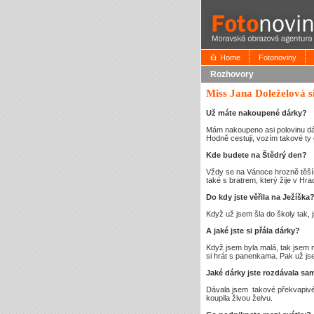
Home
Fotonoviny
Rozhovory
Miss Jana Doleželová s
Už máte nakoupené dárky?
Mám nakoupeno asi polovinu dár
Hodně cestuji, vozím takové ty
Kde budete na Štědrý den?
Vždy se na Vánoce hrozně těším
také s bratrem, který žije v Hra
Do kdy jste věřila na Ježíška
Když už jsem šla do školy tak, 
A jaké jste si přála dárky?
Když jsem byla malá, tak jsem
si hrát s panenkama. Pak už jsem
Jaké dárky jste rozdávala sa
Dávala jsem takové překvapivé 
koupila živou želvu.