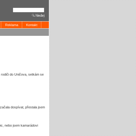
Reklama
Kontakt
 rodiči do Uničova, setkám se
ačala dospívat, přestala jsem
abic, nebo jsem kamarádovi