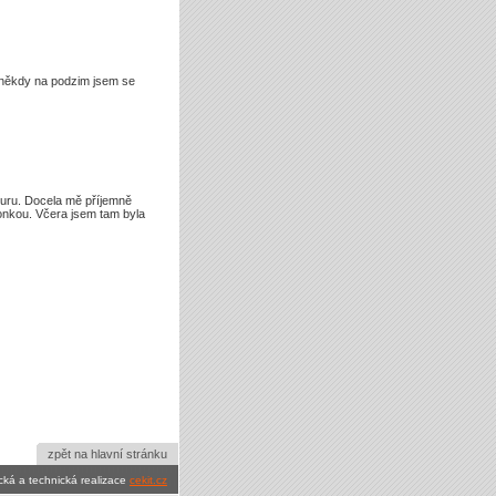
i někdy na podzim jsem se
lturu. Docela mě příjemně
onkou. Včera jsem tam byla
zpět na hlavní stránku
cká a technická realizace
cekit.cz