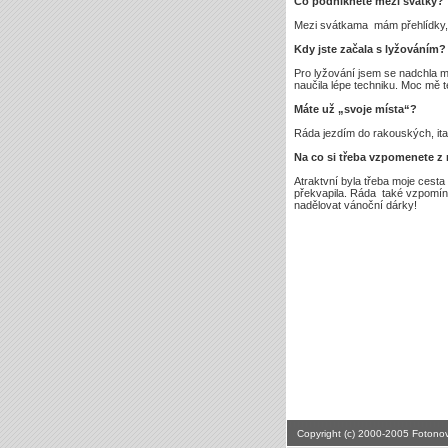
Co podniknete mezi svátky?
Mezi svátkama mám přehlídky, pl
Kdy jste začala s lyžováním?
Pro lyžování jsem se nadchla m
naučila lépe techniku. Moc mě t
Máte už „svoje místa“?
Ráda jezdím do rakouských, ita
Na co si třeba vzpomenete z
Atraktvní byla třeba moje cesta
překvapila. Ráda také vzpomíná
nadělovat vánoční dárky!
Copyright (c) 2000-2005 Fotono