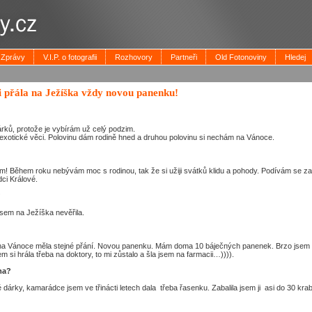
Zprávy
V.I.P. o fotografii
Rozhovory
Partneři
Old Fotonoviny
Hledej
i přála na Ježíška vždy novou panenku!
ků, protože je vybírám už celý podzim.
 exotické věci. Polovinu dám rodině hned a druhou polovinu si nechám na Vánoce.
! Během roku nebývám moc s rodinou, tak že si užiji svátků klidu a pohody. Podívám se za
dci Králové.
?
jsem na Ježíška nevěřila.
 na Vánoce měla stejné přání. Novou panenku. Mám doma 10 báječných panenek. Brzo jsem z
 si hrála třeba na doktory, to mi zůstalo a šla jsem na farmacii…)))).
ma?
dárky, kamarádce jsem ve třinácti letech dala třeba řasenku. Zabalila jsem ji asi do 30 kr