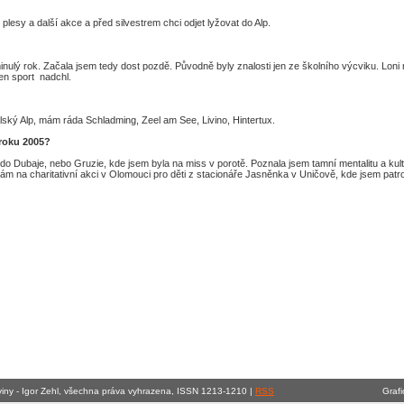
esy a další akce a před silvestrem chci odjet lyžovat do Alp.
inulý rok. Začala jsem tedy dost pozdě. Původně byly znalosti jen ze školního výcviku. Lon
en sport nadchl.
lský Alp, mám ráda Schladming, Zeel am See, Livino, Hintertux.
 roku 2005?
 do Dubaje, nebo Gruzie, kde jsem byla na miss v porotě. Poznala jsem tamní mentalitu a ku
m na charitativní akci v Olomouci pro děti z stacionáře Jasněnka v Uničově, kde jsem patr
viny - Igor Zehl, všechna práva vyhrazena, ISSN 1213-1210 |
RSS
Grafi